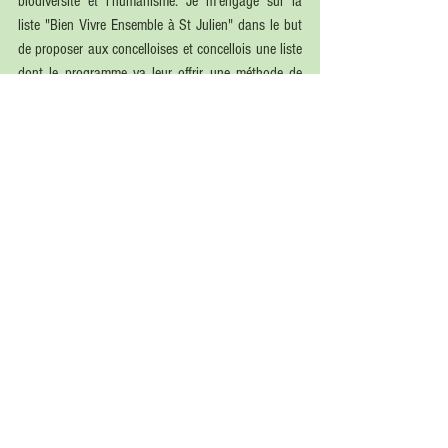
biodiversité et l'humanisme. Je m'engage sur la 
liste "Bien Vivre Ensemble à St Julien" dans le but 
de proposer aux concelloises et concellois une liste 
dont le programme va leur offrir une méthode de 
gouvernance beaucoup plus respectueuse de mes 
valeurs et qui ne sont pas celles pratiquées par la 
majorité municipale actuelle (Voir le rapport de la 
Chambre Régionale des Comptes).
Commentaires
Les commentaires sur ce post ne sont plus
acceptés. Contactez le propriétaire pour
plus d'informations.